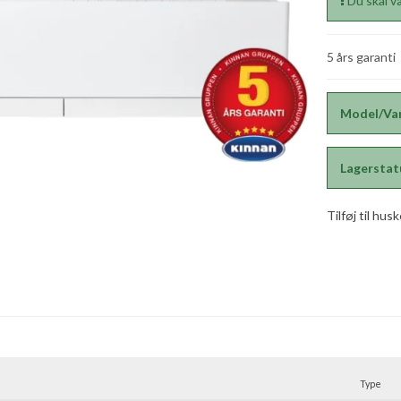
Du skal væ
5 års garanti
Model/Var
Lagerstat
Tilføj til hus
Type