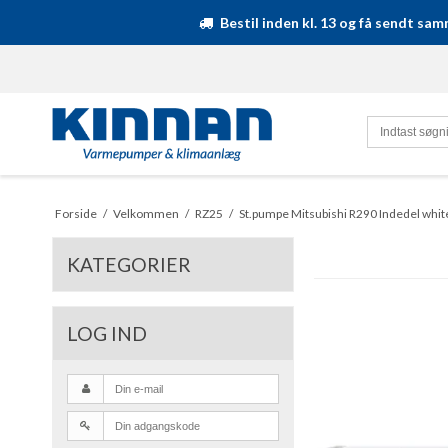
Bestil inden kl. 13 og få sendt s
Forside
/
Velkommen
/
RZ25
/
St.pumpe Mitsubishi R290 Indedel whit
KATEGORIER
LOG IND