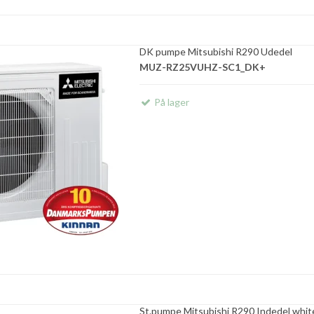
DK pumpe Mitsubishi R290 Udedel
MUZ-RZ25VUHZ-SC1_DK+
På lager
St.pumpe Mitsubishi R290 Indedel whi