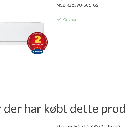
MSZ-RZ25VU-SC1_G2
På lager
der har købt dette prod
St.pumpe Mitsubishi R290 Udedel G5